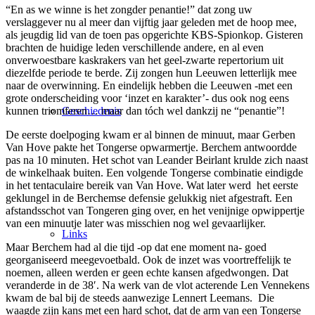
“En as we winne is het zongder penantie!” dat zong uw
verslaggever nu al meer dan vijftig jaar geleden met de hoop mee,
als jeugdig lid van de toen pas opgerichte KBS-Spionkop. Gisteren
brachten de huidige leden verschillende andere, en al even
onverwoestbare kaskrakers van het geel-zwarte repertorium uit
diezelfde periode te berde. Zij zongen hun Leeuwen letterlijk mee
naar de overwinning. En eindelijk hebben die Leeuwen -met een
grote onderscheiding voor ‘inzet en karakter’- dus ook nog eens
kunnen triomferen… maar dan t
ó
ch wel dankzij ne “penantie”!
Geschiedenis
De eerste doelpoging kwam er al binnen de minuut, maar Gerben
Van Hove pakte het Tongerse opwarmertje. Berchem antwoordde
pas na 10 minuten. Het schot van Leander Beirlant krulde zich naast
de winkelhaak buiten. Een volgende Tongerse combinatie eindigde
in het tentaculaire bereik van Van Hove. Wat later werd het eerste
geklungel in de Berchemse defensie gelukkig niet afgestraft. Een
afstandsschot van Tongeren ging over, en het venijnige opwippertje
van een minuutje later was misschien nog wel gevaarlijker.
Links
Maar Berchem had al die tijd -op dat ene moment na- goed
georganiseerd meegevoetbald. Ook de inzet was voortreffelijk te
noemen, alleen werden er geen echte kansen afgedwongen. Dat
veranderde in de 38′. Na werk van de vlot acterende Len Vennekens
kwam de bal bij de steeds aanwezige Lennert Leemans. Die
waagde zijn kans met een hard schot, dat de arm van een Tongerse