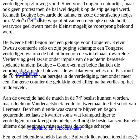
verdediger op zijn weg vond. Sneu voor Tongeren natuurlijk, maar
ook geen protest toen de bal wel degelijk op de stip gelegd werd.
Kenneth Boakye bewaarde de kalmte en zette de strafschop netjes
Stadion
om. Meteen het laatste wapenfeit van een degelijke eerste helft,
waarvoor geel-zwart met de kleinst mogelijke voorsprong beloond
werd.
De tweede helft begon met een gelukje voor Tongeren. Kelvin
Owusu counterde solo en zijn poging schampte een Tongerse
verdediger, waarna de bal tot bovenop de winkelhaak dwarrelde.
Verder ving geel-zwart onder impuls van de achterin beresterk
spelende tandem Boakye – Conix -én met beide flanken die
voorbeeldig afgedekt bleven- de wit-blauwen netjes op. Pas rond
Wedstrijden
de 70′ kwamen er wat barstjes in de verdediging, met onder meer
een Tongerse counter die gelukkig goed afliep na balverlies op het
middenveld.
Aan de overzijde had de match in de 74′ beslist kunnen worden,
maar doelman Vandecaetsbeek redde tot tweemaal toe het schot van
Leemans. Berchem diende waakzaam te blijven en begon
gedurende het laatste kwartier soms wat krampachtiger te
verdedigen, maar kreeg uiteindelijk zelf nog de beste kansen. Enkele
ultieme doelpogingen misten echter de nodige scherpte.
Ticketinfo en seizoenskaart
Een goed leidende scheids Lander Bultynck liet geheel terecht nog 3