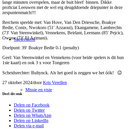
lange minuten overspelen, maar de buit bleef binnen. Dikke
proficiat Leeuwen met de wel erg deugddoende driepunter in deze
zespuntenmatch!!!
Berchem speelde met: Van Hove, Van Den Driessche, Boakye
Bedie, Conix, Nwokoro (51′ Azzaoui), Ekangamene, Lambrechts
(73′ Van Steenwinkel), Vennekens, Beirlant, Leemans (85′ Pejcic),
Owusu (73′ El Azimani).
Spelerskern
Doelpunt: 39′ Boakye Bedie 0-1 (penalty)
Geel: Van Steenwinkel en Vennekens (voor beide spelers is dit hun
1ste kaart) en ook 3 x voor Tongeren
Scheidsrechter: Bultynck. Als het goed is zeggen we het
óó
k! 😉
27 oktober 2024
/
door
Kris Verellen
Missie en visie
Deel dit stuk
Delen op Facebook
Delen op Twitter
Delen op WhatsApp
Delen op LinkedIn
Delen via e-mail