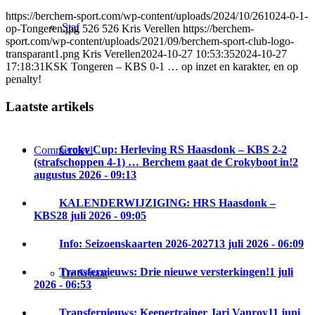
https://berchem-sport.com/wp-content/uploads/2024/10/261024-0-1-
Staf
op-Tongeren.jpg
526
526
Kris Verellen
https://berchem-
sport.com/wp-content/uploads/2021/09/berchem-sport-club-logo-
transparant1.png
Kris Verellen
2024-10-27 10:53:35
2024-10-27
17:18:31
KSK Tongeren – KBS 0-1 … op inzet en karakter, en op
penalty!
Laatste artikels
Croky Cup: Herleving RS Haasdonk – KBS 2-2
Commercieel
(strafschoppen 4-1) … Berchem gaat de Crokyboot in!
2
augustus 2026 - 09:13
KALENDERWIJZIGING: HRS Haasdonk –
KBS
28 juli 2026 - 09:05
Info: Seizoenskaarten 2026-2027
13 juli 2026 - 06:09
Transfernieuws: Drie nieuwe versterkingen!
1 juli
De Senaat
2026 - 06:53
Transfernieuws: Keepertrainer Jari Vanroy
11 juni