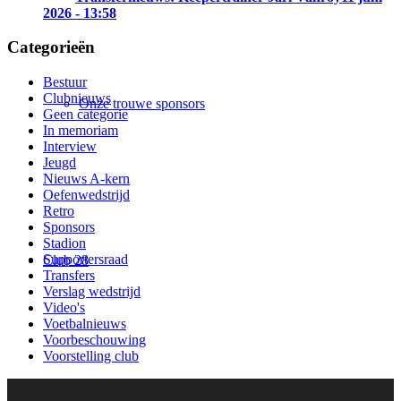
2026 - 13:58
Categorieën
Bestuur
Clubnieuws
Onze trouwe sponsors
Geen categorie
In memoriam
Interview
Jeugd
Nieuws A-kern
Oefenwedstrijd
Retro
Sponsors
Stadion
Supportersraad
Club 28
Transfers
Verslag wedstrijd
Video's
Voetbalnieuws
Voorbeschouwing
Voorstelling club