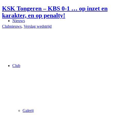
KSK Tongeren – KBS 0-1 … op inzet en
karakter, en op penalty!
Nieuws
Clubnieuws
,
Verslag wedstrijd
Club
Galerij