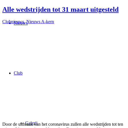
Alle wedstrijden tot 31 maart uitgesteld
Clubnieuws
,
Nieuws A-kern
Nieuws
Club
Galerij
Door de uitbraak van het coronavirus zullen alle wedstrijden tot ten