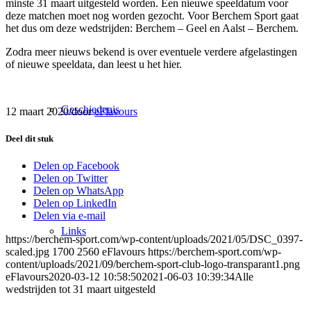
minste 31 maart uitgesteld worden. Een nieuwe speeldatum voor
deze matchen moet nog worden gezocht. Voor Berchem Sport gaat
het dus om deze wedstrijden: Berchem – Geel en Aalst – Berchem.
Zodra meer nieuws bekend is over eventuele verdere afgelastingen
of nieuwe speeldata, dan leest u het hier.
Geschiedenis
12 maart 2020
/
door
eFlavours
Deel dit stuk
Delen op Facebook
Delen op Twitter
Delen op WhatsApp
Delen op LinkedIn
Delen via e-mail
Links
https://berchem-sport.com/wp-content/uploads/2021/05/DSC_0397-
scaled.jpg
1700
2560
eFlavours
https://berchem-sport.com/wp-
content/uploads/2021/09/berchem-sport-club-logo-transparant1.png
eFlavours
2020-03-12 10:58:50
2021-06-03 10:39:34
Alle
wedstrijden tot 31 maart uitgesteld