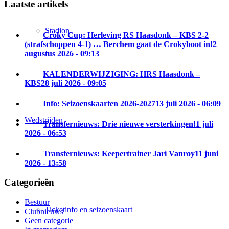
Laatste artikels
Stadion
Croky Cup: Herleving RS Haasdonk – KBS 2-2
(strafschoppen 4-1) … Berchem gaat de Crokyboot in!
2
augustus 2026 - 09:13
KALENDERWIJZIGING: HRS Haasdonk –
KBS
28 juli 2026 - 09:05
Info: Seizoenskaarten 2026-2027
13 juli 2026 - 06:09
Wedstrijden
Transfernieuws: Drie nieuwe versterkingen!
1 juli
2026 - 06:53
Transfernieuws: Keepertrainer Jari Vanroy
11 juni
2026 - 13:58
Categorieën
Bestuur
Ticketinfo en seizoenskaart
Clubnieuws
Geen categorie