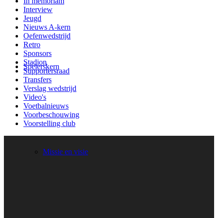
In memoriam
Interview
Jeugd
Nieuws A-kern
Oefenwedstrijd
Retro
Sponsors
Stadion
Spelerskern
Supportersraad
Transfers
Verslag wedstrijd
Video's
Voetbalnieuws
Voorbeschouwing
Voorstelling club
Missie en visie