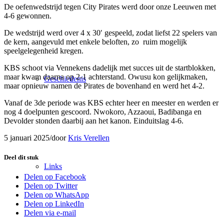
De oefenwedstrijd tegen City Pirates werd door onze Leeuwen met
4-6 gewonnen.
De wedstrijd werd over 4 x 30′ gespeeld, zodat liefst 22 spelers van
de kern, aangevuld met enkele beloften, zo ruim mogelijk
speelgelegenheid kregen.
KBS schoot via Vennekens dadelijk met succes uit de startblokken,
maar kwam daarna op 2-1 achterstand. Owusu kon gelijkmaken,
Geschiedenis
maar opnieuw namen de Pirates de bovenhand en werd het 4-2.
Vanaf de 3de periode was KBS echter heer en meester en werden er
nog 4 doelpunten gescoord. Nwokoro, Azzaoui, Badibanga en
Devolder stonden daarbij aan het kanon. Einduitslag 4-6.
5 januari 2025
/
door
Kris Verellen
Deel dit stuk
Links
Delen op Facebook
Delen op Twitter
Delen op WhatsApp
Delen op LinkedIn
Delen via e-mail