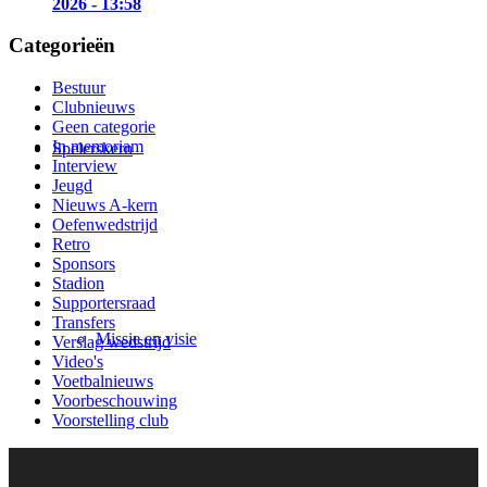
2026 - 13:58
Categorieën
Bestuur
Clubnieuws
Geen categorie
In memoriam
Spelerskern
Interview
Jeugd
Nieuws A-kern
Oefenwedstrijd
Retro
Sponsors
Stadion
Supportersraad
Transfers
Missie en visie
Verslag wedstrijd
Video's
Voetbalnieuws
Voorbeschouwing
Voorstelling club