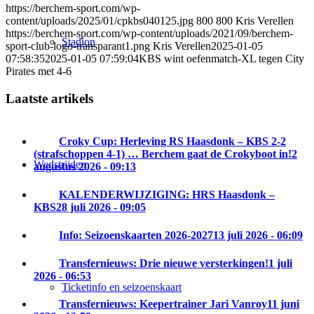
https://berchem-sport.com/wp-
content/uploads/2025/01/cpkbs040125.jpg
800
800
Kris Verellen
https://berchem-sport.com/wp-content/uploads/2021/09/berchem-
Stadion
sport-club-logo-transparant1.png
Kris Verellen
2025-01-05
07:58:35
2025-01-05 07:59:04
KBS wint oefenmatch-XL tegen City
Pirates met 4-6
Laatste artikels
Croky Cup: Herleving RS Haasdonk – KBS 2-2
(strafschoppen 4-1) … Berchem gaat de Crokyboot in!
2
Wedstrijden
augustus 2026 - 09:13
KALENDERWIJZIGING: HRS Haasdonk –
KBS
28 juli 2026 - 09:05
Info: Seizoenskaarten 2026-2027
13 juli 2026 - 06:09
Transfernieuws: Drie nieuwe versterkingen!
1 juli
2026 - 06:53
Ticketinfo en seizoenskaart
Transfernieuws: Keepertrainer Jari Vanroy
11 juni